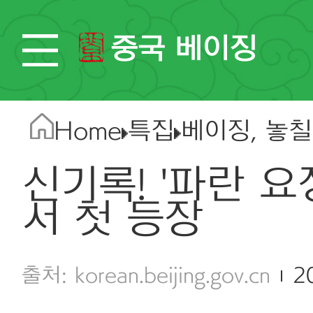
중국 베이징
Home
특집
베이징, 놓칠
신기록! '파란 요
서 첫 등장
korean.beijing.gov.cn
2