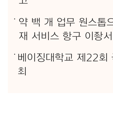
고
약 백 개 업무 원스톱으
재 서비스 항구 이좡서
베이징대학교 제22회 
최