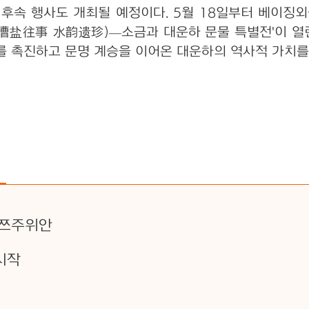
 후속 행사도 개최될 예정이다. 5월 18일부터 베이
 (漕盐往事 水韵遗珍)—소금과 대운하 문물 특별전'이 열린
류를 촉진하고 문명 계승을 이어온 대운하의 역사적 가치를
 쯔주위안
시작