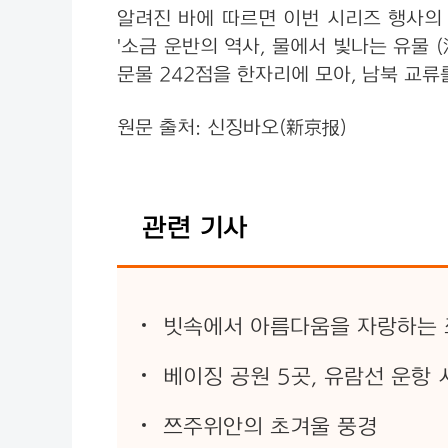
알려진 바에 따르면 이번 시리즈 행사의
'소금 운반의 역사, 물에서 빛나는 유물
문물 242점을 한자리에 모아, 남북 교
원문 출처: 신징바오(新京报)
관련 기사
빗속에서 아름다움을 자랑하는
베이징 공원 5곳, 유람선 운항 
쯔주위안의 초겨울 풍경