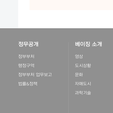
정무공개
베이징 소개
정부부처
영상
행정구역
도시상황
정부부처 업무보고
문화
법률&정책
자매도시
과학기술