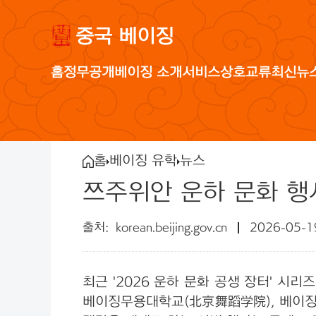
중국 베이징
홈
정무공개
베이징 소개
서비스
상호교류
최신뉴
홈
베이징 유학
뉴스
쯔주위안 운하 문화 행
korean.beijing.gov.cn
2026-05-1
최근 '2026 운하 문화 공생 장터' 시
베이징무용대학교(北京舞蹈学院), 베이징