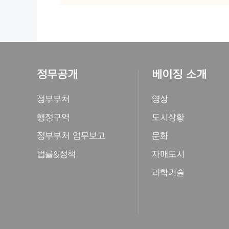
정무공개
베이징 소개
정부부처
영상
행정구역
도시상황
정부부처 업무보고
문화
법률&정책
자매도시
과학기술