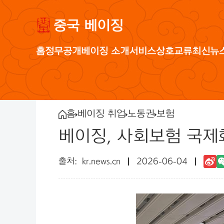
중국 베이징
홈
정무공개
베이징 소개
서비스
상호교류
최신뉴
홈
베이징 취업
노동권
보험
베이징, 사회보험 국제
kr.news.cn
2026-06-04