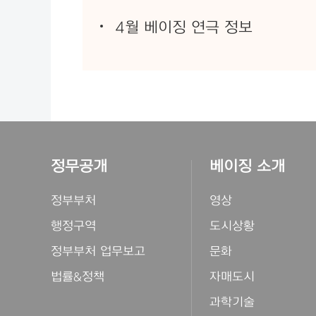
4월 베이징 연극 정보
정무공개
베이징 소개
정부부처
영상
행정구역
도시상황
정부부처 업무보고
문화
법률&정책
자매도시
과학기술