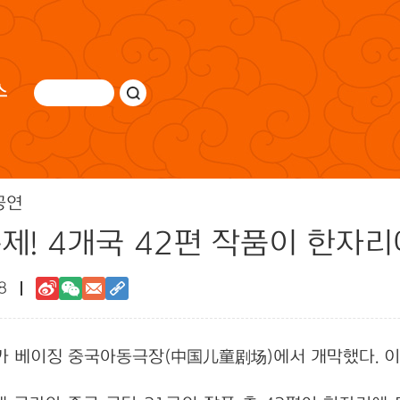
스
공연
제! 4개국 42편 작품이 한자리
8
축제가 베이징 중국아동극장(中国儿童剧场)에서 개막했다. 이