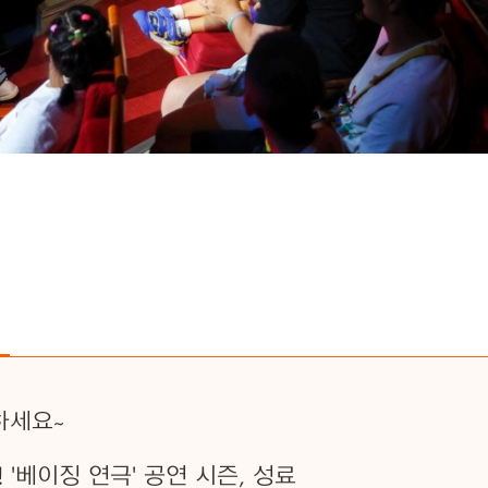
하세요~
 '베이징 연극' 공연 시즌, 성료