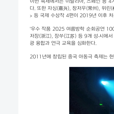
이번 축제에서는 이탈리아, 스페인 등 4
다. 또한 자싱(嘉兴), 창저우(常州), 위
> 등 국제 수상작 4편이 2019년 이후
'우수 작품 2025 여름방학 순회공연 10
저장(浙江), 장쑤(江苏) 등 9개 성·시에
광 융합과 연극 교육을 심화한다.
2011년에 창립된 중국 아동극 축제는 현