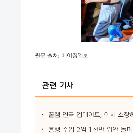
원문 출처: 베이징일보
관련 기사
꿀잼 연극 업데이트, 어서 소장
흥행 수입 2억 1천만 위안 돌파!