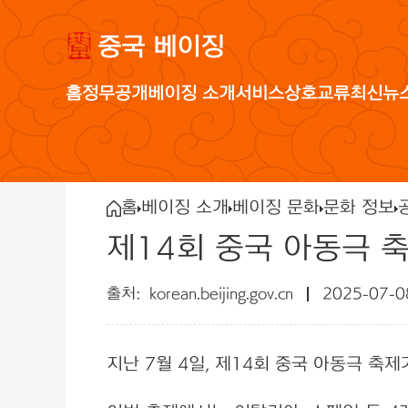
중국 베이징
홈
정무공개
베이징 소개
서비스
상호교류
최신뉴
홈
베이징 소개
베이징 문화
문화 정보
제14회 중국 아동극 축
korean.beijing.gov.cn
2025-07-0
지난 7월 4일, 제14회 중국 아동극 