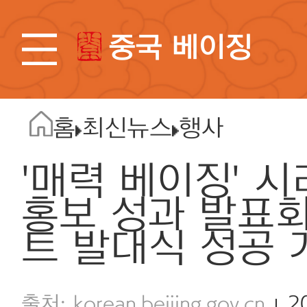
중국 베이징
홈
최신뉴스
행사
'매력 베이징' 
홍보 성과 발표회
트 발대식 성공 
korean.beijing.gov.cn
2