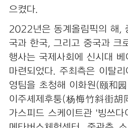
으켰다.
2022년은 동계올림픽의 해,
국과 한국, 그리고 중국과 크
행사는 국제사회에 신시대 베
마련되었다. 주최측은 이탈리아
영팀을 초청해 이화원(颐和园)
이주셰제후퉁(杨梅竹斜街胡同)
가스피드 스케이트관 '빙쓰다이
메타버스체험센터, 중관춘 