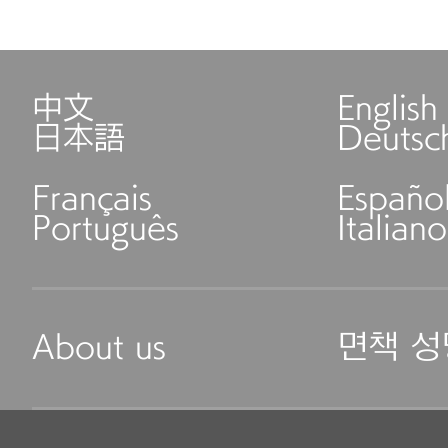
中文
English
日本語
Deutsc
Français
Españo
Português
Italiano
About us
면책 성