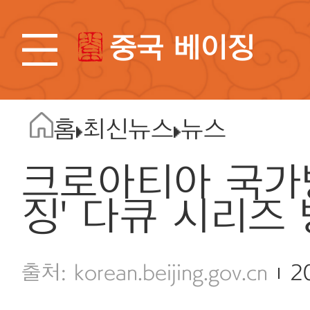
중국 베이징
홈
최신뉴스
뉴스
크로아티아 국가방
징' 다큐 시리즈
korean.beijing.gov.cn
2