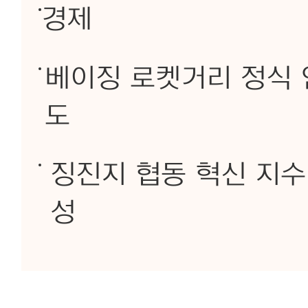
경제
베이징 로켓거리 정식 
도
징진지 협동 혁신 지수 
성