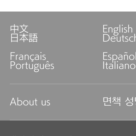
中文
English
日本語
Deutsc
Français
Españo
Português
Italiano
About us
면책 성