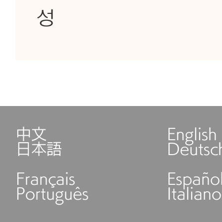
성
中文
English
日本語
Deutsc
Français
Españo
Português
Italiano