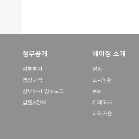
정무공개
베이징 소개
정부부처
영상
행정구역
도시상황
정부부처 업무보고
문화
법률&정책
자매도시
과학기술