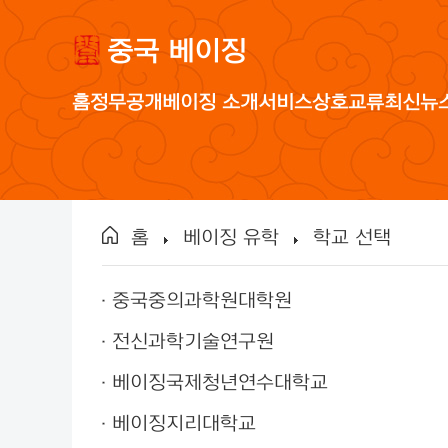
중국 베이징
홈
정무공개
베이징 소개
서비스
상호교류
최신뉴
홈
베이징 유학
학교 선택
중국중의과학원대학원
전신과학기술연구원
베이징국제청년연수대학교
베이징지리대학교