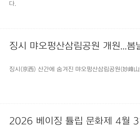
다.
징시 먀오펑산삼림공원 개원...봄
징시(京西) 산간에 숨겨진 먀오펑산삼림공원(妙峰山森
2026 베이징 튤립 문화제 4월 