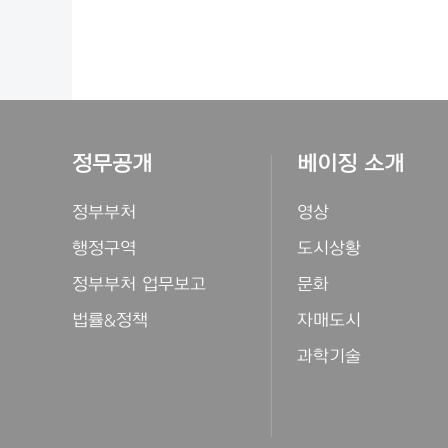
정무공개
베이징 소개
정부부처
영상
행정구역
도시상황
정부부처 업무보고
문화
법률&정책
자매도시
과학기술