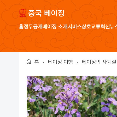
중국 베이징
홈
정무공개
베이징 소개
서비스
상호교류
최신뉴
홈
베이징 여행
베이징의 사계절