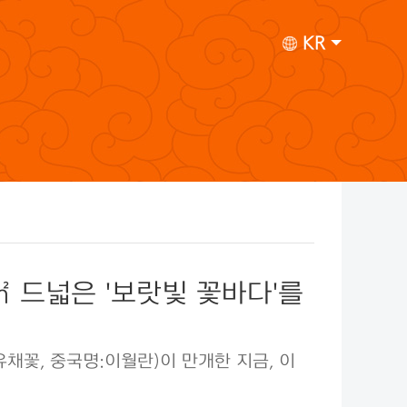
KR
㎡ 드넓은 '보랏빛 꽃바다'를
꽃, 중국명:이월란)이 만개한 지금, 이