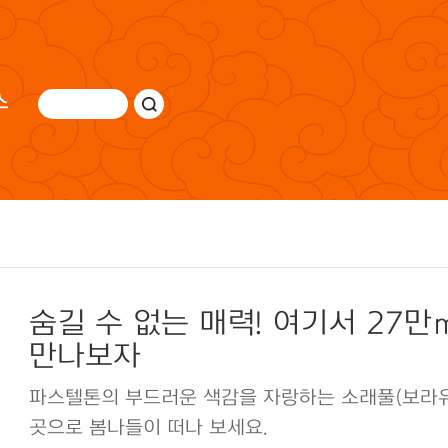
스
숨길 수 없는 매력! 여기서 27만
만나보자
파스텔톤의 부드러운 색감을 자랑하는 소래풀(보라유채
곳으로 봄나들이 떠나 보세요.