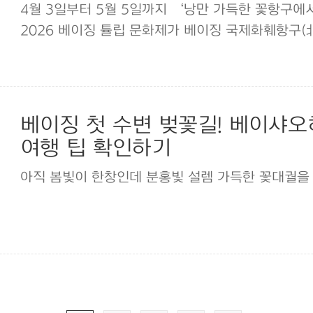
4월 3일부터 5월 5일까지 ‘낭만 가득한 꽃항구에
2026 베이징 튤립 문화제가 베이징 국제화훼항구
베이징 첫 수변 벚꽃길! 베이샤오허
여행 팁 확인하기
아직 봄빛이 한창인데 분홍빛 설렘 가득한 꽃대궐을