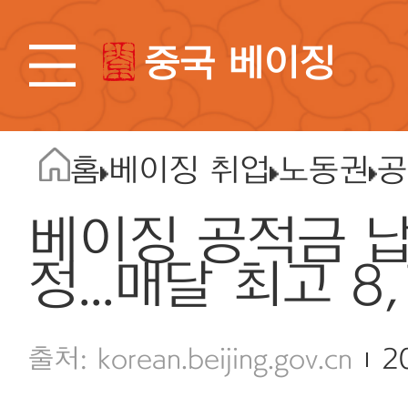
중국 베이징
홈
베이징 취업
노동권
공
베이징 공적금 납
정...매달 최고 8
korean.beijing.gov.cn
2